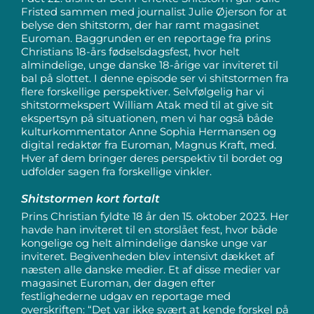
Fristed sammen med journalist Julie Øjerson for at
belyse den shitstorm, der har ramt magasinet
Euroman. Baggrunden er en reportage fra prins
Christians 18-års fødselsdagsfest, hvor helt
almindelige, unge danske 18-årige var inviteret til
bal på slottet. I denne episode ser vi shitstormen fra
flere forskellige perspektiver. Selvfølgelig har vi
shitstormekspert William Atak med til at give sit
ekspertsyn på situationen, men vi har også både
kulturkommentator Anne Sophia Hermansen og
digital redaktør fra Euroman, Magnus Kraft, med.
Hver af dem bringer deres perspektiv til bordet og
udfolder sagen fra forskellige vinkler.
Shitstormen kort fortalt
Prins Christian fyldte 18 år den 15. oktober 2023. Her
havde han inviteret til en storslået fest, hvor både
kongelige og helt almindelige danske unge var
inviteret. Begivenheden blev intensivt dækket af
næsten alle danske medier. Et af disse medier var
magasinet Euroman, der dagen efter
festlighederne udgav en reportage med
overskriften: “Det var ikke svært at kende forskel på