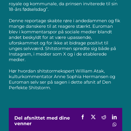
royale og kommunale, da prinsen inviterede til sin
18-års fødselsdag”.
Denne reportage skabte røre i andedammen og fik
mange danskere til at reagere stærkt. Euroman
blev i kommentarspor på sociale medier blandt
andet beskyldt for at være upassende,
uforskammet og for ikke at bidrage positivt til
unges selvværd. Shitstormen spredte sig både på
Instagram, i medier som X og i de etablerede
medier.
Hør hvordan shitstormekspert William Atak,
kulturkommentator Anne Sophia Hermansen og
Euroman selv ser på sagen i dette afsnit af Den
Perfekte Shitstorm.
Facebook
X
Reddit
Linked
Del afsnittet med dine
venner
Whats